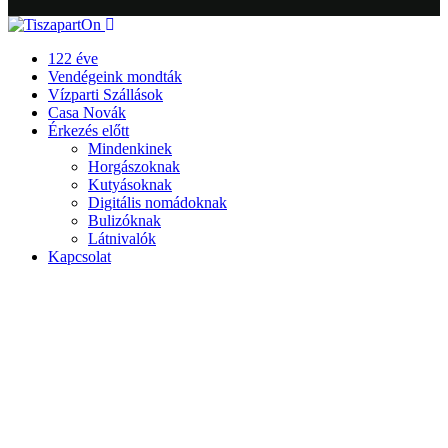
122 éve
Vendégeink mondták
Vízparti Szállások
Casa Novák
Érkezés előtt
Mindenkinek
Horgászoknak
Kutyásoknak
Digitális nomádoknak
Bulizóknak
Látnivalók
Kapcsolat