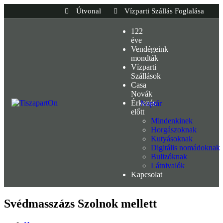
Útvonal
Vízparti Szállás Foglalása
122
éve
Vendégeink
mondták
Vízparti
Szállások
Casa
Novák
Érkezés
Naptár
előtt
Mindenkinek
Horgászoknak
Kutyásoknak
Digitális nomádoknak
Bulizóknak
Látnivalók
Kapcsolat
Svédmasszázs Szolnok mellett