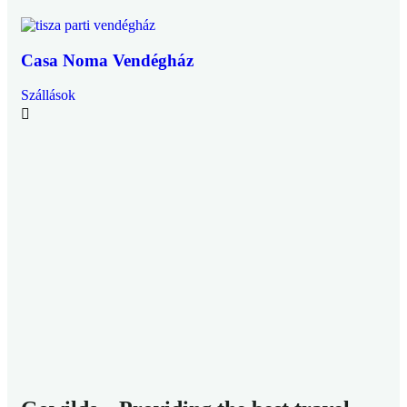
Casa Noma Vendégház
Ca
Szállások
Szá