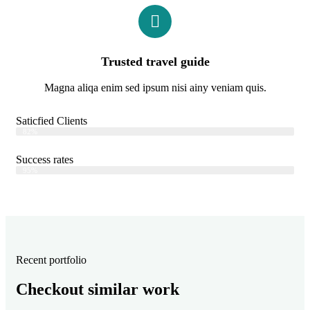
Trusted travel guide
Magna aliqa enim sed ipsum nisi ainy veniam quis.
Saticfied Clients
Web Designer
82%
Success rates
Web Designer
95%
Recent portfolio
Checkout similar work