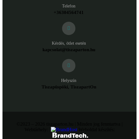
Telefon
+36304564741
Kérdés, ötlet esetén
kapcsolat@tiszaparton.hu
Helyszín
Tiszapüspöki, TiszapartOn
©2023 – 2026 tiszaparton.hu | Minden jog fenntartva |
Webtárhely:
Weboldal készítés: