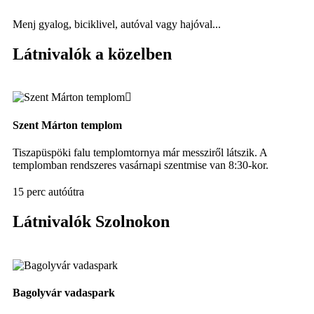
Menj gyalog, biciklivel, autóval vagy hajóval...
Látnivalók a közelben
Szent Márton templom
Ti
Tiszapüspöki falu templomtornya már messziről látszik. A
Au
templomban rendszeres vasárnapi szentmise van 8:30-kor.
sz
15 perc autóútra
Látnivalók Szolnokon
Bagolyvár vadaspark
Da