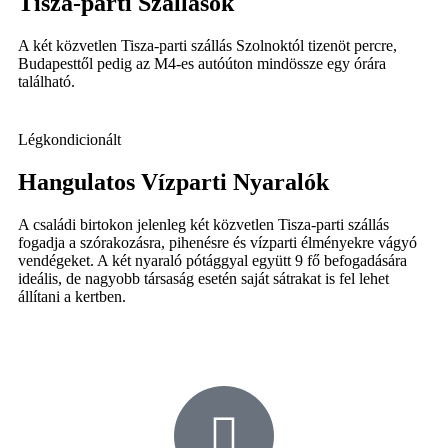
Tisza-parti Szállások
A két közvetlen Tisza-parti szállás Szolnoktól tizenöt percre,
Budapesttől pedig az M4-es autóúton mindössze egy órára
található.
Légkondicionált
Hangulatos Vízparti Nyaralók
A családi birtokon jelenleg két közvetlen Tisza-parti szállás
fogadja a szórakozásra, pihenésre és vízparti élményekre vágyó
vendégeket. A két nyaraló pótággyal együtt 9 fő befogadására
ideális, de nagyobb társaság esetén saját sátrakat is fel lehet
állítani a kertben.