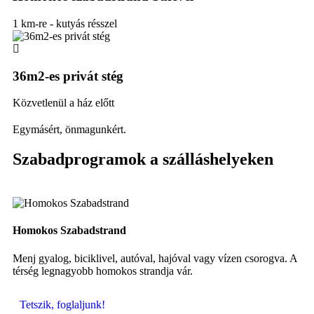
1 km-re - kutyás résszel
36m2-es privát stég
Közvetlenül a ház előtt
Egymásért, önmagunkért.
Szabadprogramok a szálláshelyeken
Homokos Szabadstrand
Na
Menj gyalog, biciklivel, autóval, hajóval vagy vízen csorogva. A
Tö
térség legnagyobb homokos strandja vár.
Bi
Tetszik, foglaljunk!