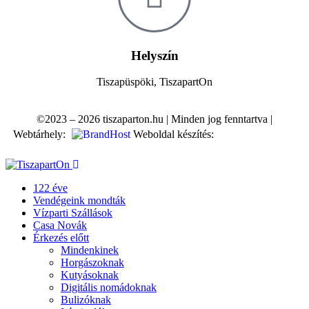
Helyszín
Tiszapüspöki, TiszapartOn
©2023 – 2026 tiszaparton.hu | Minden jog fenntartva |
Webtárhely:
Weboldal készítés:
122 éve
Vendégeink mondták
Vízparti Szállások
Casa Novák
Érkezés előtt
Mindenkinek
Horgászoknak
Kutyásoknak
Digitális nomádoknak
Bulizóknak