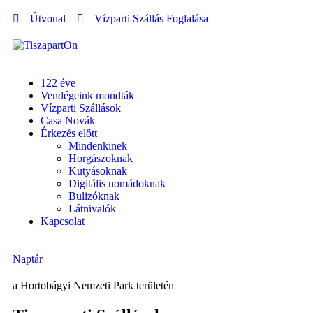
Útvonal
Vízparti Szállás Foglalása
122 éve
Vendégeink mondták
Vízparti Szállások
Casa Novák
Érkezés előtt
Mindenkinek
Horgászoknak
Kutyásoknak
Digitális nomádoknak
Bulizóknak
Látnivalók
Kapcsolat
Naptár
a Hortobágyi Nemzeti Park területén