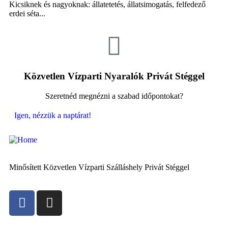
Kicsiknek és nagyoknak: állatetetés, állatsimogatás, felfedező
A 
erdei séta...
Közvetlen Vízparti Nyaralók Privát Stéggel
Szeretnéd megnézni a szabad időpontokat?
Igen, nézzük a naptárat!
Minősített Közvetlen Vízparti Szálláshely Privát Stéggel