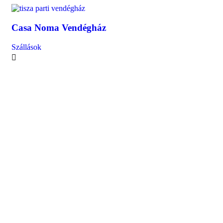
Casa Noma Vendégház
Ca
Szállások
Szá