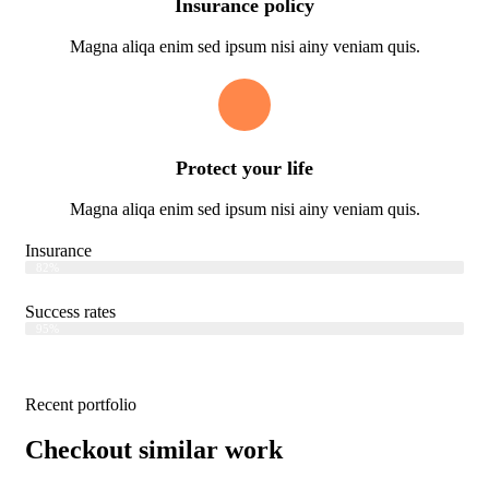
Insurance policy
Magna aliqa enim sed ipsum nisi ainy veniam quis.
Protect your life
Magna aliqa enim sed ipsum nisi ainy veniam quis.
Insurance
Web Designer
82%
Success rates
Web Designer
95%
Recent portfolio
Checkout similar work