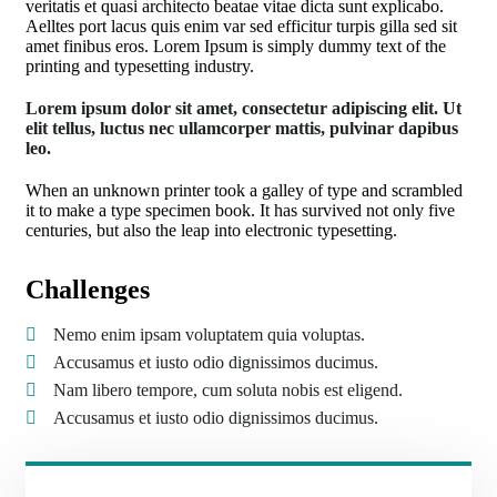
veritatis et quasi architecto beatae vitae dicta sunt explicabo.
Aelltes port lacus quis enim var sed efficitur turpis gilla sed sit
amet finibus eros. Lorem Ipsum is simply dummy text of the
printing and typesetting industry.
Lorem ipsum dolor sit amet, consectetur adipiscing elit. Ut
elit tellus, luctus nec ullamcorper mattis, pulvinar dapibus
leo.
When an unknown printer took a galley of type and scrambled
it to make a type specimen book. It has survived not only five
centuries, but also the leap into electronic typesetting.
Challenges
Nemo enim ipsam voluptatem quia voluptas.
Accusamus et iusto odio dignissimos ducimus.
Nam libero tempore, cum soluta nobis est eligend.
Accusamus et iusto odio dignissimos ducimus.