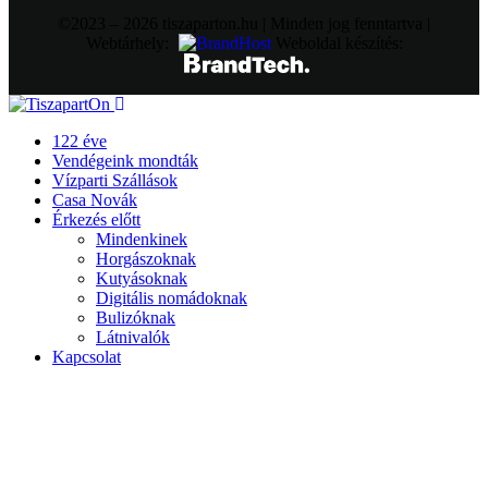
©2023 – 2026 tiszaparton.hu | Minden jog fenntartva |
Webtárhely:
Weboldal készítés:
122 éve
Vendégeink mondták
Vízparti Szállások
Casa Novák
Érkezés előtt
Mindenkinek
Horgászoknak
Kutyásoknak
Digitális nomádoknak
Bulizóknak
Látnivalók
Kapcsolat