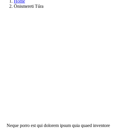
Home
Önismereti Túra
Life protection
Providing the best insurance policy to customers.
Neque porro est qui dolorem ipsum quia quaed inventore