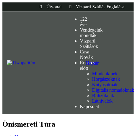
Útvonal
Vízparti Szállás Foglalása
122
éve
Vendégeink
mondták
Vízparti
Szállások
Casa
Novák
Érkezés
Naptár
előtt
Mindenkinek
Horgászoknak
Kutyásoknak
Digitális nomádoknak
Bulizóknak
Látnivalók
Kapcsolat
Önismereti Túra