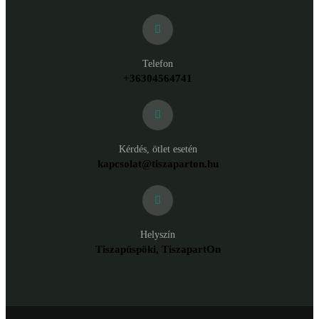
Telefon
+36304564741
Kérdés, ötlet esetén
kapcsolat@tiszaparton.hu
Helyszín
Tiszapüspöki, TiszapartOn