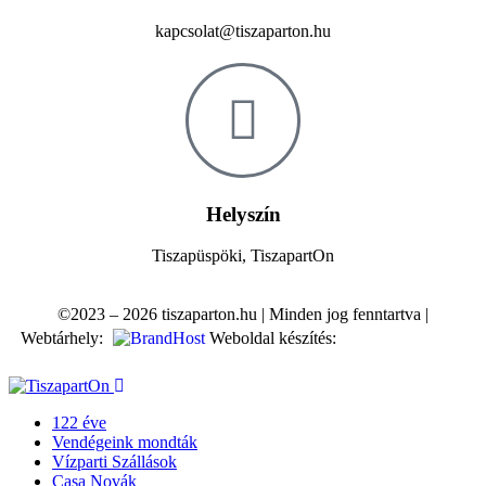
kapcsolat@tiszaparton.hu
Helyszín
Tiszapüspöki, TiszapartOn
©2023 – 2026 tiszaparton.hu | Minden jog fenntartva |
Webtárhely:
Weboldal készítés:
122 éve
Vendégeink mondták
Vízparti Szállások
Casa Novák