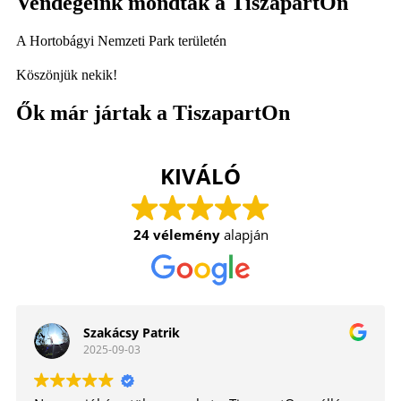
Vendégeink mondták a TiszapartOn
A Hortobágyi Nemzeti Park területén
Köszönjük nekik!
Ők már jártak a TiszapartOn
KIVÁLÓ
24 vélemény
alapján
Szakácsy Patrik
2025-09-03