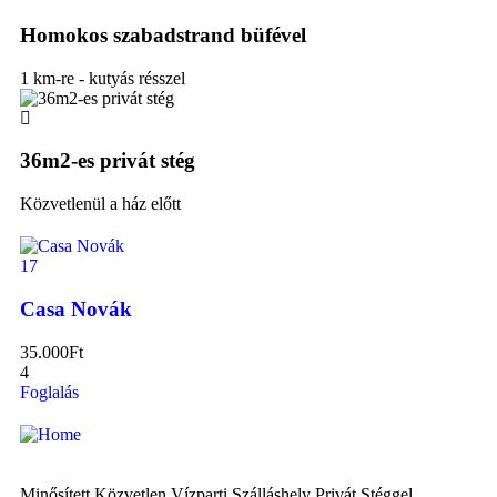
Homokos szabadstrand büfével
1 km-re - kutyás résszel
36m2-es privát stég
Közvetlenül a ház előtt
17
Casa Novák
35.000
Ft
4
Foglalás
Minősített Közvetlen Vízparti Szálláshely Privát Stéggel