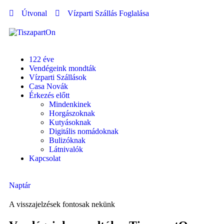
Útvonal
Vízparti Szállás Foglalása
122 éve
Vendégeink mondták
Vízparti Szállások
Casa Novák
Érkezés előtt
Mindenkinek
Horgászoknak
Kutyásoknak
Digitális nomádoknak
Bulizóknak
Látnivalók
Kapcsolat
Naptár
A visszajelzések fontosak nekünk