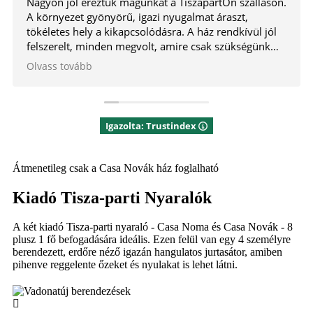
Nagyon jól éreztük magunkat a TiszapartOn szálláson.
A környezet gyönyörű, igazi nyugalmat áraszt,
tökéletes hely a kikapcsolódásra. A ház rendkívül jól
felszerelt, minden megvolt, amire csak szükségünk
lehetett, tiszta és kényelmes. A szállás minden
Olvass tovább
szempontból megfelelt az elvárásainknak, sőt túl is
szárnyalta azokat. Teljes mértékben elégedettek
vagyunk, bátran ajánljuk másoknak is, és biztosan
visszatérünk még!
Igazolta: Trustindex
Átmenetileg csak a Casa Novák ház foglalható
Kiadó Tisza-parti Nyaralók
A két kiadó Tisza-parti nyaraló - Casa Noma és Casa Novák - 8
plusz 1 fő befogadására ideális. Ezen felül van egy 4 személyre
berendezett, erdőre néző igazán hangulatos jurtasátor, amiben
pihenve reggelente őzeket és nyulakat is lehet látni.