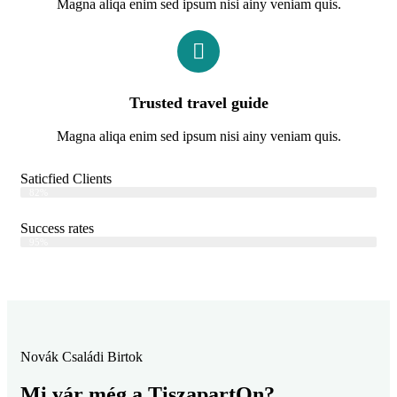
Magna aliqa enim sed ipsum nisi ainy veniam quis.
Trusted travel guide
Magna aliqa enim sed ipsum nisi ainy veniam quis.
Saticfied Clients
Web Designer
82%
Success rates
Web Designer
95%
Novák Családi Birtok
Mi vár még a TiszapartOn?