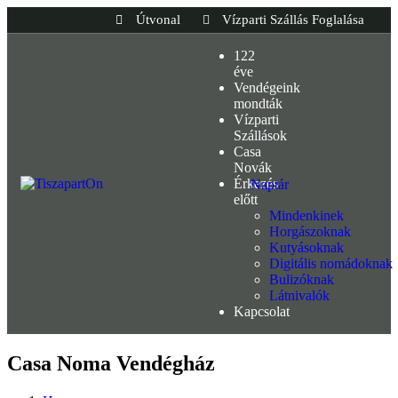
Útvonal
Vízparti Szállás Foglalása
122
éve
Vendégeink
mondták
Vízparti
Szállások
Casa
Novák
Érkezés
Naptár
előtt
Mindenkinek
Horgászoknak
Kutyásoknak
Digitális nomádoknak
Bulizóknak
Látnivalók
Kapcsolat
Casa Noma Vendégház