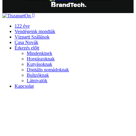
122 éve
Vendégeink mondták
Vízparti Szállások
Casa Novák
Érkezés előtt
Mindenkinek
Horgászoknak
Kutyásoknak
Digitális nomádoknak
Bulizóknak
Látnivalók
Kapcsolat