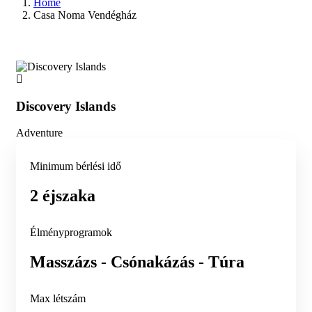
Home
Casa Noma Vendégház
Discovery Islands
Di
Adventure
Adv
Minimum bérlési idő
2 éjszaka
Élményprogramok
Masszázs - Csónakázás - Túra
Max létszám