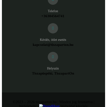
Telefon
+36304564741
Kérdés, ötlet esetén
kapcsolat@tiszaparton.hu
Helyszín
Tiszapüspöki, TiszapartOn
©2023 – 2026 tiszaparton.hu | Minden jog fenntartva |
Webtárhely:
Weboldal készítés: