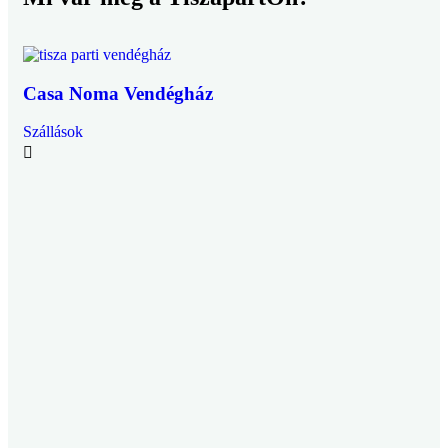
Casa Noma Vendégház
Ca
Szállások
Szá