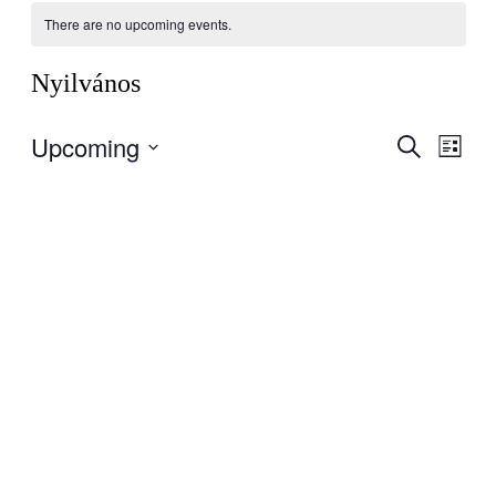
There are no upcoming events.
Nyilvános
Upcoming
Events
Even
Search
List
View
Search
Select
Navig
date.
and
Views
Navigati