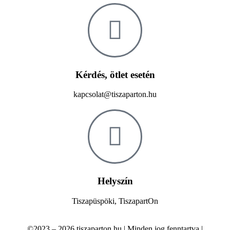
Kérdés, ötlet esetén
kapcsolat@tiszaparton.hu
Helyszín
Tiszapüspöki, TiszapartOn
©2023 – 2026 tiszaparton.hu | Minden jog fenntartva |