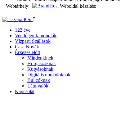
Webtárhely:
Weboldal készítés:
122 éve
Vendégeink mondták
Vízparti Szállások
Casa Novák
Érkezés előtt
Mindenkinek
Horgászoknak
Kutyásoknak
Digitális nomádoknak
Bulizóknak
Látnivalók
Kapcsolat