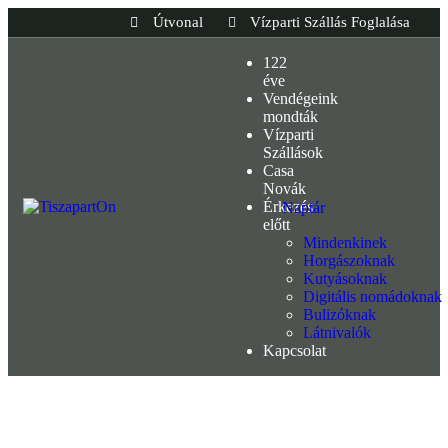
Útvonal
Vízparti Szállás Foglalása
122
éve
Vendégeink
mondták
Vízparti
Szállások
Casa
Novák
Érkezés
Naptár
előtt
Mindenkinek
Horgászoknak
Kutyásoknak
Digitális nomádoknak
Bulizóknak
Látnivalók
Kapcsolat