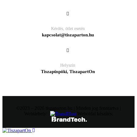
Kérdés, ötlet esetén
kapcsolat@tiszaparton.hu
Helyszín
Tiszapüspöki, TiszapartOn
©2023 – 2026 tiszaparton.hu | Minden jog fenntartva |
Webtárhely:
Weboldal készítés: