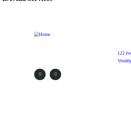
Rólu
Minősített Közvetlen Vízparti
122 év
Szálláshely Privát Stéggel
Vendég