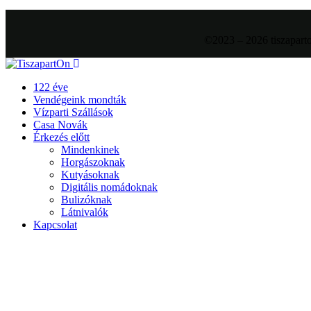
©2023 – 2026 tiszaparto
122 éve
Vendégeink mondták
Vízparti Szállások
Casa Novák
Érkezés előtt
Mindenkinek
Horgászoknak
Kutyásoknak
Digitális nomádoknak
Bulizóknak
Látnivalók
Kapcsolat