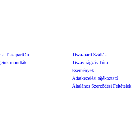
nk
Szolgáltatásaink
e a TiszapartOn
Tisza-parti Szállás
eink mondták
Tiszavirágzás Túra
Események
Adatkezelési tájékoztató
Általános Szerződési Feltételek