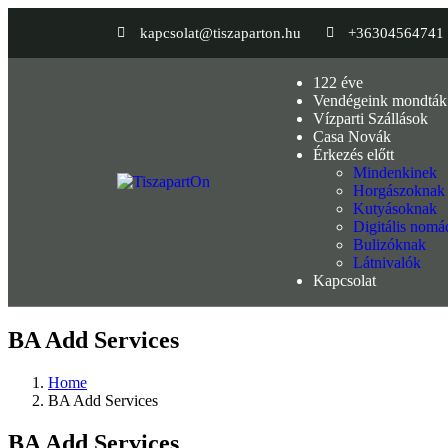
kapcsolat@tiszaparton.hu
+36304564741
122 éve
Vendégeink mondták
Vízparti Szállások
Casa Novák
Érkezés előtt
Mindenkinek
Horgászoknak
Kutyásoknak
Digitális nom
Bulizóknak
Látnivalók
Kapcsolat
BA Add Services
Home
BA Add Services
BA Add Services