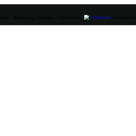
n.hu | Minden jog fenntartva | Webtárhely:
Weboldal kés