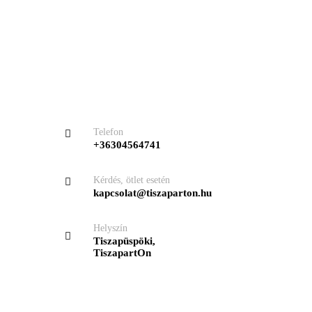
Kapcsolat
Telefon
+36304564741
Kérdés, ötlet esetén
kapcsolat@tiszaparton.hu
Helyszín
Tiszapüspöki,
TiszapartOn