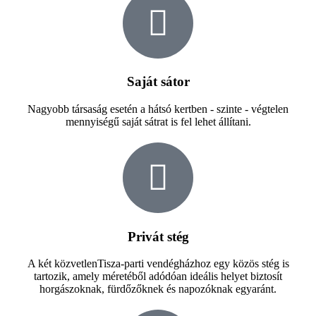
Saját sátor
Nagyobb társaság esetén a hátsó kertben - szinte - végtelen
mennyiségű saját sátrat is fel lehet állítani.
Privát stég
A két közvetlenTisza-parti vendégházhoz egy közös stég is
tartozik, amely méretéből adódóan ideális helyet biztosít
horgászoknak, fürdőzőknek és napozóknak egyaránt.