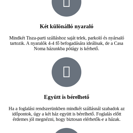
Két különálló nyaraló
Mindkét Tisza-parti szálláshoz saját telek, parkoló és nyársaló
tartozik. A nyaralók 4-4 fő befogadására ideálisak, de a Casa
Noma házunkba pótágy is kérhető.
Együtt is bérelhető
Ha a foglalási rendszerünkben mindkét szállásnál szabadok az
időpontok, úgy a két ház együtt is bérelhető. Foglalás előtt
érdemes jól megnézni, hogy biztosan elérhetők-e a házak.