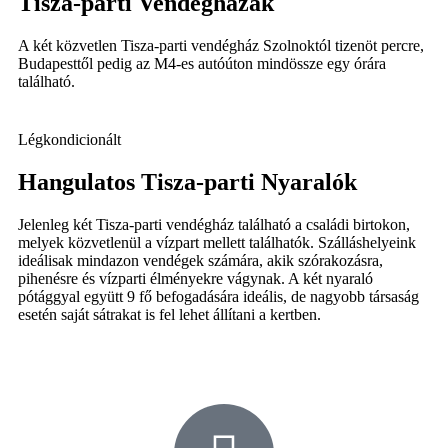
Tisza-parti Vendégházak
A két közvetlen Tisza-parti vendégház Szolnoktól tizenöt percre,
Budapesttől pedig az M4-es autóúton mindössze egy órára
található.
Légkondicionált
Hangulatos Tisza-parti Nyaralók
Jelenleg két Tisza-parti vendégház található a családi birtokon,
melyek közvetlenül a vízpart mellett találhatók. Szálláshelyeink
ideálisak mindazon vendégek számára, akik szórakozásra,
pihenésre és vízparti élményekre vágynak. A két nyaraló
pótággyal együtt 9 fő befogadására ideális, de nagyobb társaság
esetén saját sátrakat is fel lehet állítani a kertben.