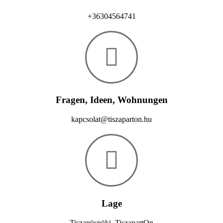
+36304564741
Fragen, Ideen, Wohnungen
kapcsolat@tiszaparton.hu
Lage
Tiszapüspöki, TiszapartOn