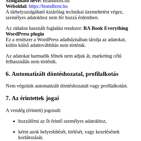
Szolgáltató neve:
Brandhost.hu
Weboldal:
https://brandhost.hu
A tárhelyszolgáltató kizárólag technikai üzemeltetést végez,
személyes adatokhoz nem fér hozzá érdemben.
Az oldalon használt foglalási rendszer:
BA Book Everything
WordPress plugin
Ez a rendszer a WordPress adatbázisában tárolja az adatokat,
külön külső adattovábbítás nem történik.
Az adatokat harmadik félnek nem adjuk át, marketing célú
felhasználás nem történik.
6. Automatizált döntéshozatal, profilalkotás
Nem végzünk automatizált döntéshozatalt vagy profilalkotást.
7. Az érintettek jogai
A vendég (érintett) jogosult:
hozzáférni az őt érintő személyes adatokhoz,
kérni azok helyesbítését, törlését, vagy kezelésének
korlátozását,