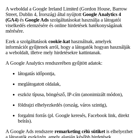
A weboldal a Google Ireland Limited (Gordon House, Barrow
Street, Dublin 4, Írország) által nyújtott
Google Analytics 4
(GA4)
és
Google Ads
szolgáltatásokat használja a látogatói
viselkedés elemzésére és online hirdetések hatékonyságának
mérésére.
Ezek a szolgáltatások
cookie-kat
használnak, amelyek
információt gyűjtenek arról, hogy a látogatók hogyan használják
a weboldalt, illetve mely hirdetésekre kattintanak.
A Google Analytics rendszerében gyűjtött adatok:
látogatás időpontja,
meglátogatott oldalak,
eszköz típusa, böngésző, IP-cím (anonimizált módon),
földrajzi elhelyezkedés (ország, város szintig),
forgalmi forrás (pl. Google keresés, Facebook link, direkt
beírás).
A Google Ads rendszere
remarketing célú sütiket
is elhelyezhet
a látogatók eszközén, amely alapján később hirdetések