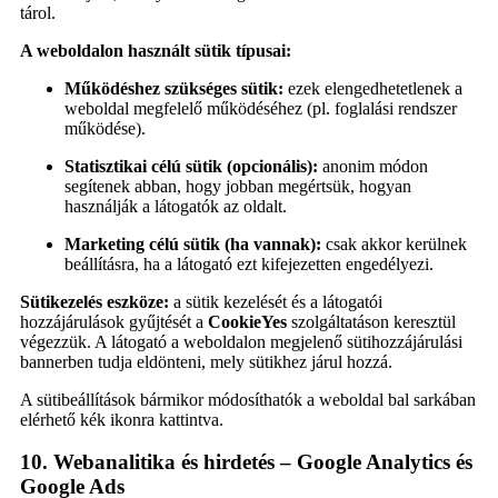
tárol.
A weboldalon használt sütik típusai:
Működéshez szükséges sütik:
ezek elengedhetetlenek a
weboldal megfelelő működéséhez (pl. foglalási rendszer
működése).
Statisztikai célú sütik (opcionális):
anonim módon
segítenek abban, hogy jobban megértsük, hogyan
használják a látogatók az oldalt.
Marketing célú sütik (ha vannak):
csak akkor kerülnek
beállításra, ha a látogató ezt kifejezetten engedélyezi.
Sütikezelés eszköze:
a sütik kezelését és a látogatói
hozzájárulások gyűjtését a
CookieYes
szolgáltatáson keresztül
végezzük. A látogató a weboldalon megjelenő sütihozzájárulási
bannerben tudja eldönteni, mely sütikhez járul hozzá.
A sütibeállítások bármikor módosíthatók a weboldal bal sarkában
elérhető kék ikonra kattintva.
10. Webanalitika és hirdetés – Google Analytics és
Google Ads