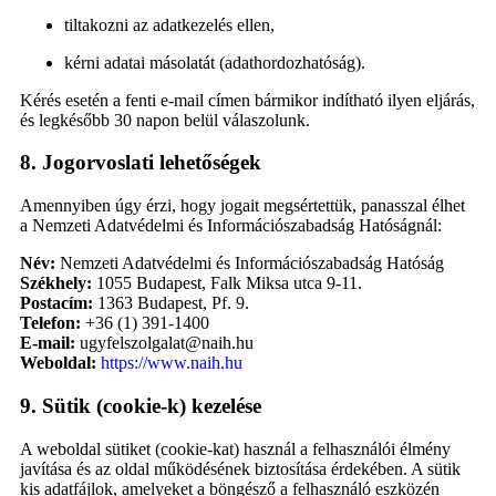
tiltakozni az adatkezelés ellen,
kérni adatai másolatát (adathordozhatóság).
Kérés esetén a fenti e-mail címen bármikor indítható ilyen eljárás,
és legkésőbb 30 napon belül válaszolunk.
8. Jogorvoslati lehetőségek
Amennyiben úgy érzi, hogy jogait megsértettük, panasszal élhet
a Nemzeti Adatvédelmi és Információszabadság Hatóságnál:
Név:
Nemzeti Adatvédelmi és Információszabadság Hatóság
Székhely:
1055 Budapest, Falk Miksa utca 9-11.
Postacím:
1363 Budapest, Pf. 9.
Telefon:
+36 (1) 391-1400
E-mail:
ugyfelszolgalat@naih.hu
Weboldal:
https://www.naih.hu
9. Sütik (cookie-k) kezelése
A weboldal sütiket (cookie-kat) használ a felhasználói élmény
javítása és az oldal működésének biztosítása érdekében. A sütik
kis adatfájlok, amelyeket a böngésző a felhasználó eszközén