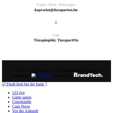
Fragen, Ideen, Wohnungen
kapcsolat@tiszaparton.hu
Lage
Tiszapüspöki, TiszapartOn
©2023 – 2026 tiszaparton.hu | Minden jog fenntartva |
Webtárhely:
Webdesign:
122 éve
Gäste sagen
Unterkünfte
Casa Nova
Vor der Ankunft