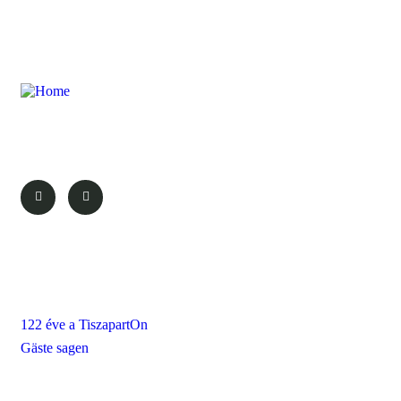
Qualität Direkt Waterfront Private Dock Mit
Über uns
122 éve a TiszapartOn
Gäste sagen