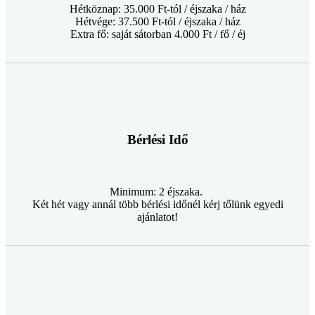
Hétköznap: 35.000 Ft-tól / éjszaka / ház
Hétvége: 37.500 Ft-tól / éjszaka / ház
Extra fő: saját sátorban 4.000 Ft / fő / éj
Bérlési Idő
Minimum: 2 éjszaka.
Két hét vagy annál több bérlési időnél kérj tőlünk egyedi
ajánlatot!