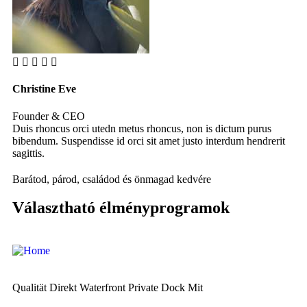
Christine Eve
Ke
Founder & CEO
Cu
Duis rhoncus orci utedn metus rhoncus, non is dictum purus
Du
bibendum. Suspendisse id orci sit amet justo interdum hendrerit
bi
sagittis.
sag
Barátod, párod, családod és önmagad kedvére
Választható élményprogramok
Qualität Direkt Waterfront Private Dock Mit