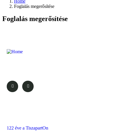
Home
Foglalás megerősítése
Foglalás megerősítése
Qualität Direkt Waterfront Private Dock Mit
Über uns
122 éve a TiszapartOn