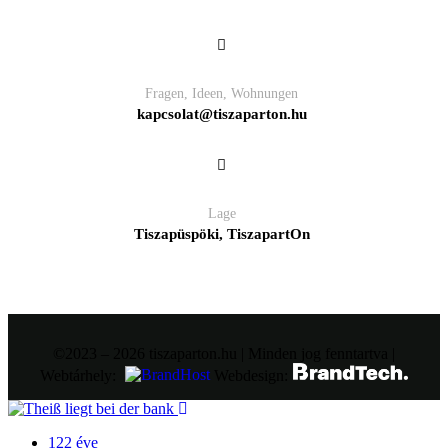
Fragen, Ideen, Wohnungen
kapcsolat@tiszaparton.hu
Lage
Tiszapüspöki, TiszapartOn
©2023 – 2026 tiszaparton.hu | Minden jog fenntartva |
Webtárhely:
Webdesign:
122 éve