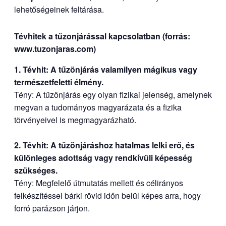
lehetőségeinek feltárása.
Tévhitek a tűzonjárással kapcsolatban (forrás:
www.tuzonjaras.com)
1. Tévhit: A tűzönjárás valamilyen mágikus vagy
természetfeletti élmény.
Tény: A tűzönjárás egy olyan fizikai jelenség, amelynek
megvan a tudományos magyarázata és a fizika
törvényeivel is megmagyarázható.
2. Tévhit: A tűzönjáráshoz hatalmas lelki erő, és
különleges adottság vagy rendkívüli képesség
szükséges.
Tény: Megfelelő útmutatás mellett és célirányos
felkészítéssel bárki rövid időn belül képes arra, hogy
forró parázson járjon.