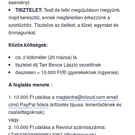
eseményt.
TISZTELET:
Testi és lelki megújuláson megyünk
majd keresztül, ennek megfelelően érkezzünk a
szertűzhöz. Tisztelve az ősöket, a tűzet, egymást és
önmagunkat.
Közös költségek:
ca. 2 köbméter (20 mázsa) fa
tisztelet díj Tarr Bence László vezetőnek
összesen = 10.000 Ft/fő (gyerekeknek ingyenes)
A foglalás menete :
10.000 Ft utalása a
magtantra@icloud.com email
című PayPal fiókra
(kifizetés típusa: Ismerősöknek és
családtagoknak);
vagy
10.000 Ft utalása a Revolut számlaszámra:
LT253250098998514287 (@edvinnovak)