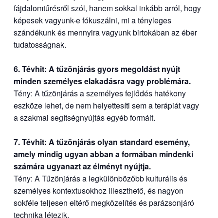
fájdalomtűrésről szól, hanem sokkal inkább arról, hogy
képesek vagyunk-e fókuszálni, mi a tényleges
szándékunk és mennyira vagyunk birtokában az éber
tudatosságnak.
6. Tévhit: A tűzönjárás gyors megoldást nyújt
minden személyes elakadásra vagy problémára.
Tény: A tűzönjárás a személyes fejlődés hatékony
eszköze lehet, de nem helyettesíti sem a terápiát vagy
a szakmai segítségnyújtás egyéb formáit.
7. Tévhit: A tűzönjárás olyan standard esemény,
amely mindig ugyan abban a formában mindenki
számára ugyanazt az élményt nyújtja.
Tény: A Tűzönjárás a legkülönbözőbb kulturális és
személyes kontextusokhoz illeszthető, és nagyon
sokféle teljesen eltérő megközelítés és parázsonjáró
technika létezik.