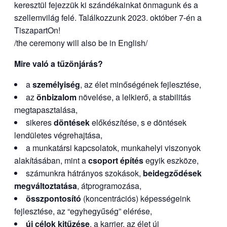
keresztül fejezzük ki szándékainkat önmagunk és a
szellemvilág felé. Találkozzunk 2023. október 7-én a
TiszapartOn!
/the ceremony will also be in English/
Mire való a tűzönjárás?
a
személyiség
, az élet minőségének fejlesztése,
az
önbizalom
növelése, a lelkierő, a stabilitás
megtapasztalása,
sikeres
döntések
előkészítése, s e döntések
lendületes végrehajtása,
a munkatársi kapcsolatok, munkahelyi viszonyok
alakításában, mint a
csoport építés
egyik eszköze,
számunkra hátrányos szokások,
beidegződések
megváltoztatása
, átprogramozása,
összpontosító
(koncentrációs) képességeink
fejlesztése, az “egyhegyűség” elérése,
új célok kitűzése
, a karrier, az élet új