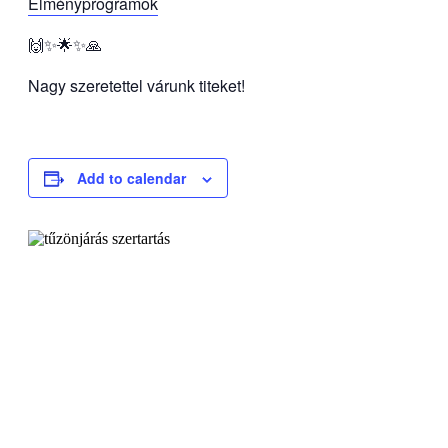
Élményprogramok
🙌✨🌟✨🙏
Nagy szeretettel várunk titeket!
Add to calendar