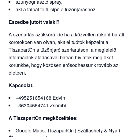
szúnyogriasztó spray,
aki a talpát félti, cipő a tűzönjáráshoz.
Eszedbe jutott valaki?
A szertartás szűkkörű, de ha a közvetlen rokoni-baráti
körötökben van olyan, akit el tudtok képzelni a
TiszapartOn a tűzönjáró szertartáson, a megfelelő
információk átadásával bátran hívjátok meg őket
körünkbe, hogy közösen erősödhessünk tovább az
életben.
Kapcsolat:
+495251654168 Edvin
+36304564741 Zsombi
A TiszapartOn megközelítése:
Google Maps:
TiszapartOn | Szálláshely & Nyári