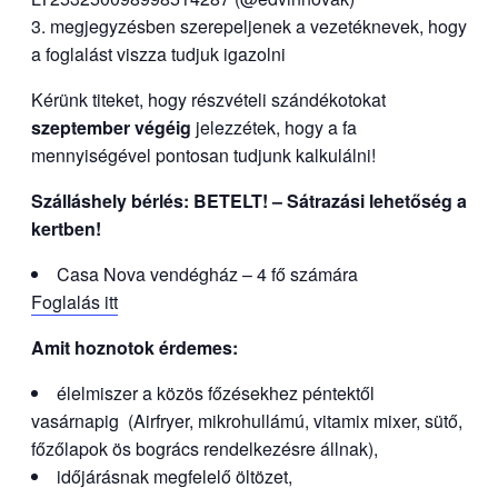
megjegyzésben szerepeljenek a vezetéknevek, hogy
a foglalást viszza tudjuk igazolni
Kérünk titeket, hogy részvételi szándékotokat
szeptember végéig
jelezzétek, hogy a fa
mennyiségével pontosan tudjunk kalkulálni!
Szálláshely bérlés: BETELT! – Sátrazási lehetőség a
kertben!
Casa Nova vendégház – 4 fő számára
Foglalás itt
Amit hoznotok érdemes:
élelmiszer a közös főzésekhez péntektől
vasárnapig (Airfryer, mikrohullámú, vitamix mixer, sütő,
főzőlapok ös bogrács rendelkezésre állnak),
időjárásnak megfelelő öltözet,