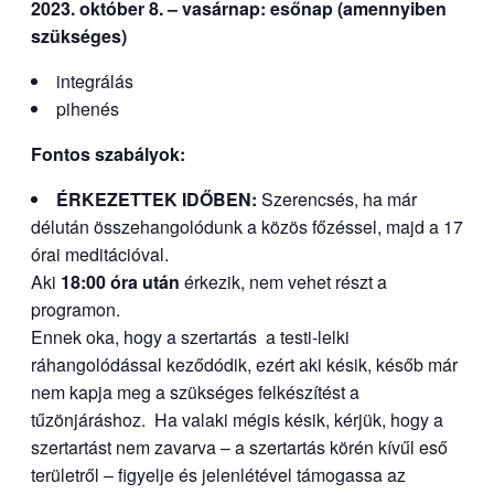
2023. október 8. – vasárnap: esőnap (amennyiben
szükséges)
integrálás
pihenés
Fontos szabályok:
ÉRKEZETTEK IDŐBEN:
Szerencsés, ha már
délután összehangolódunk a közös főzéssel, majd a 17
órai meditációval.
Aki
18:00 óra után
érkezik, nem vehet részt a
programon.
Ennek oka, hogy a szertartás a testi-lelki
ráhangolódással keződódik, ezért aki késik, későb már
nem kapja meg a szükséges felkészítést a
tűzönjáráshoz. Ha valaki mégis késik, kérjük, hogy a
szertartást nem zavarva – a szertartás körén kívűl eső
területről – figyelje és jelenlétével támogassa az