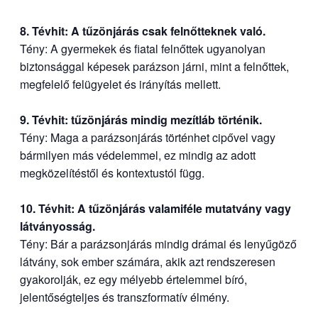
8. Tévhit: A tűzönjárás csak felnőtteknek való.
Tény: A gyermekek és fiatal felnőttek ugyanolyan
biztonsággal képesek parázson járni, mint a felnőttek,
megfelelő felügyelet és irányítás mellett.
9. Tévhit: tűzönjárás mindig mezítláb történik.
Tény: Maga a parázsonjárás történhet cipővel vagy
bármilyen más védelemmel, ez mindig az adott
megközelítéstől és kontextustól függ.
10. Tévhit: A tűzönjárás valamiféle mutatvány vagy
látványosság.
Tény: Bár a parázsonjárás mindig drámai és lenyűgöző
látvány, sok ember számára, akik azt rendszeresen
gyakorolják, ez egy mélyebb értelemmel bíró,
jelentőségteljes és transzformatív élmény.