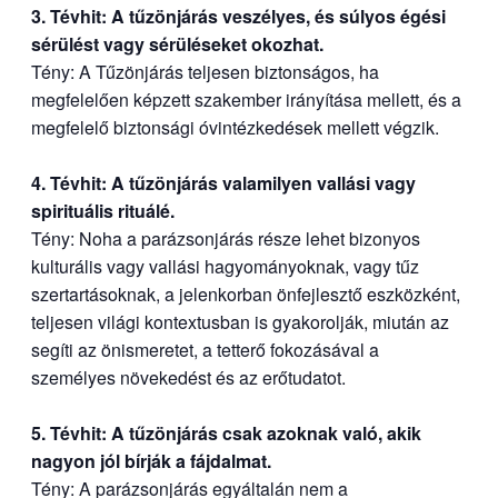
3. Tévhit: A tűzönjárás veszélyes, és súlyos égési
sérülést vagy sérüléseket okozhat.
Tény: A Tűzönjárás teljesen biztonságos, ha
megfelelően képzett szakember irányítása mellett, és a
megfelelő biztonsági óvintézkedések mellett végzik.
4. Tévhit: A tűzönjárás valamilyen vallási vagy
spirituális rituálé.
Tény: Noha a parázsonjárás része lehet bizonyos
kulturális vagy vallási hagyományoknak, vagy tűz
szertartásoknak, a jelenkorban önfejlesztő eszközként,
teljesen világi kontextusban is gyakorolják, miután az
segíti az önismeretet, a tetterő fokozásával a
személyes növekedést és az erőtudatot.
5. Tévhit: A tűzönjárás csak azoknak való, akik
nagyon jól bírják a fájdalmat.
Tény: A parázsonjárás egyáltalán nem a