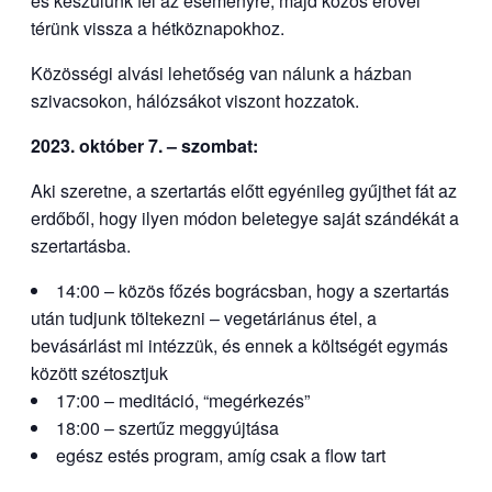
és készülünk fel az eseményre, majd közös erővel
térünk vissza a hétköznapokhoz.
Közösségi alvási lehetőség van nálunk a házban
szivacsokon, hálózsákot viszont hozzatok.
2023. október 7. – szombat:
Aki szeretne, a szertartás előtt egyénileg gyűjthet fát az
erdőből, hogy ilyen módon beletegye saját szándékát a
szertartásba.
14:00 – közös főzés bográcsban, hogy a szertartás
után tudjunk töltekezni – vegetáriánus étel, a
bevásárlást mi intézzük, és ennek a költségét egymás
között szétosztjuk
17:00 – meditáció, “megérkezés”
18:00 – szertűz meggyújtása
egész estés program, amíg csak a flow tart