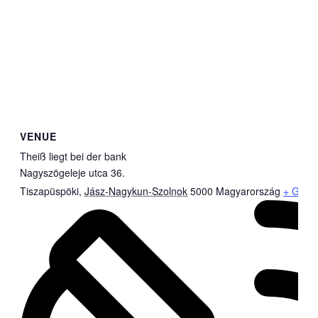
VENUE
Theiß liegt bei der bank
Nagyszögeleje utca 36.
Tiszapüspöki
,
Jász-Nagykun-Szolnok
5000
Magyarország
+ Goog