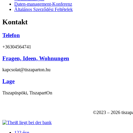
Daten-management-Konferenz
Általános Szerződési Feltételek
Kontakt
Telefon
+36304564741
Fragen, Ideen, Wohnungen
kapcsolat@tiszaparton.hu
Lage
Tiszapüspöki, TiszapartOn
©2023 – 2026 tiszapa
122 éve